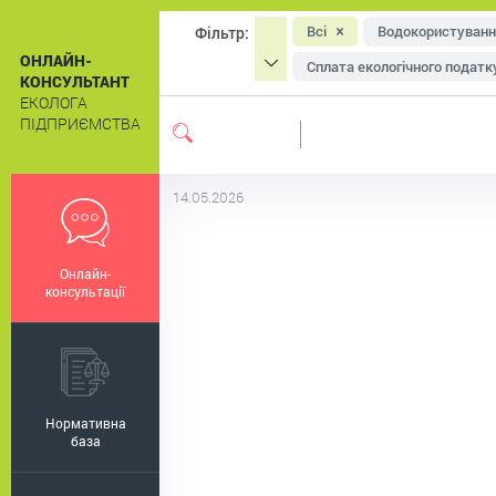
Всі
Водокористуванн
Фільтр:
ОНЛАЙН-
Сплата екологічного податк
КОНСУЛЬТАНТ
ЕКОЛОГА
Охорона атмосферного пові
ПІДПРИЄМСТВА
Система екологічного мен
Екологічне маркування
14.05.2026
Онлайн-
консультації
Нормативна
база