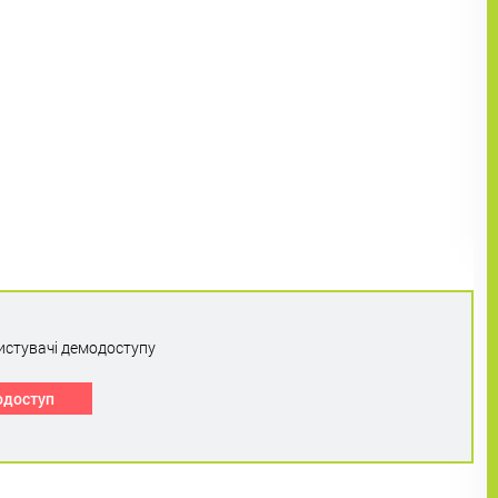
истувачі демодоступу
одоступ