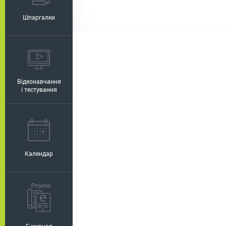
Шпаргалки
Відеонавчання
і тестування
Календар