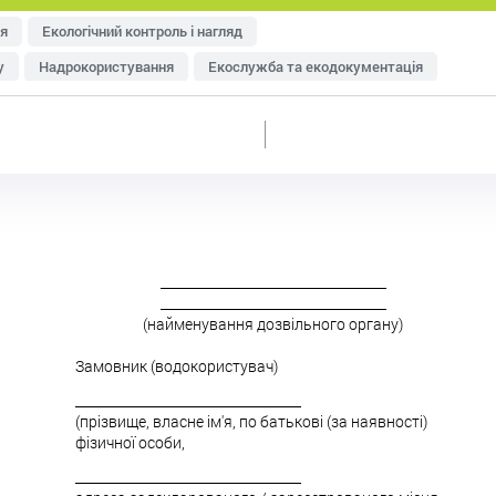
я
Екологічний контроль і нагляд
у
Надрокористування
Екослужба та екодокументація
тря
Управління відходами
Ресурсозбереження
еджменту
Оцінка впливу на довкілля (ОВД)
__________________________________
__________________________________
(найменування дозвільного органу)
Замовник (водокористувач)
__________________________________
(прізвище, власне ім'я, по батькові (за наявності)
фізичної особи,
__________________________________