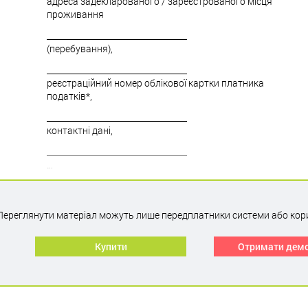
адреса задекларованого / зареєстрованого місця
проживання
__________________________________
(перебування),
__________________________________
реєстраційний номер облікової картки платника
податків*,
__________________________________
контактні дані,
__________________________________
…
Переглянути матеріал можуть лише передплатники системи або кор
Купити
Отримати дем