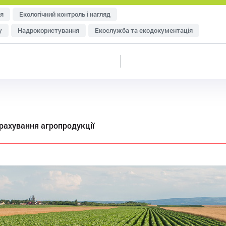
я
Екологічний контроль і нагляд
у
Надрокористування
Екослужба та екодокументація
тря
Управління відходами
Ресурсозбереження
еджменту
Оцінка впливу на довкілля (ОВД)
рахування агропродукції