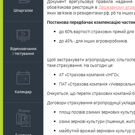
Документ врегульовує правила надання д
обов'язкова реєстрація в
Державному аграр
Шпаргалки
яких зв’язків із резидентами рф, рб та інши
Постанова передбачає компенсацію частин
до 60% вартості страхових премій дл
до 45% - для інших агровиробників.
Відеонавчання
і тестування
Щоб застрахувати агропродукцію, сільгосп
таке страхування. На сьогодні це:
АТ «Страхова компанія «ІНГО»;
ПАТ «Страхова компанія «Універсальн
Календар
Очікується, що перелік страхових компаній 
Договори страхування агропродукції уклада
площі посівів озимих зернових культур
озимі зернові культури (пшениця, жито
майбутній врожай зернових культур (оз