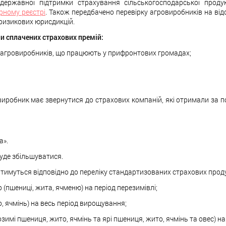
ержавної підтримки страхування сільськогосподарської продук
ному реєстрі
. Також передбачено перевірку агровиробників на відс
х ризикових юрисдикцій.
и сплачених страхових премій:
я агровиробників, що працюють у прифронтових громадах;
виробник має звернутися до страхових компаній, які отримали за
а».
буде збільшуватися.
тимуться відповідно до переліку стандартизованих страхових проду
 (пшениці, жита, ячменю) на період перезимівлі;
, ячмінь) на весь період вирощування;
имі пшениця, жито, ячмінь та ярі пшениця, жито, ячмінь та овес) н