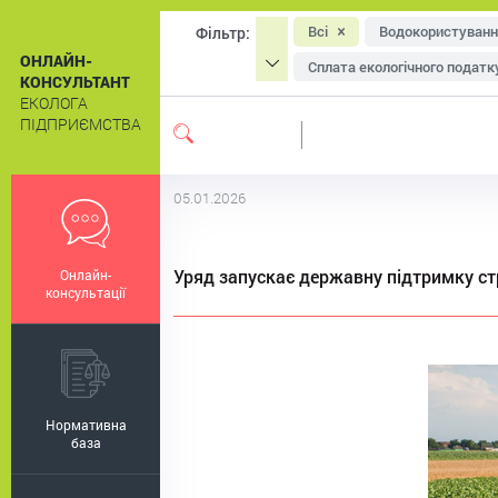
Всі
Водокористуванн
Фільтр:
ОНЛАЙН-
Сплата екологічного податк
КОНСУЛЬТАНТ
ЕКОЛОГА
Охорона атмосферного пові
ПІДПРИЄМСТВА
Система екологічного мен
Екологічне маркування
05.01.2026
Уряд запускає державну підтримку ст
Онлайн-
консультації
Нормативна
база