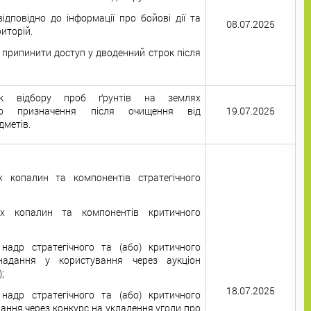
ідповідно до інформації про бойові дії та
08.07.2025
иторій.
 припинити доступ у дводенний строк після
ок відбору проб ґрунтів на землях
кого призначення після очищення від
19.07.2025
дметів.
х копалин та компонентів стратегічного
их копалин та компонентів критичного
 надр стратегічного та (або) критичного
адання у користування через аукціон
;
18.07.2025
 надр стратегічного та (або) критичного
ання через конкурс на укладення угоди про