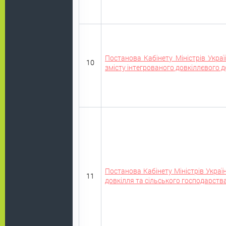
Постанова Кабінету Міністрів Укр
10
змісту інтегрованого довкіллєвого д
Постанова Кабінету Міністрів Украї
11
довкілля та сільського господарства