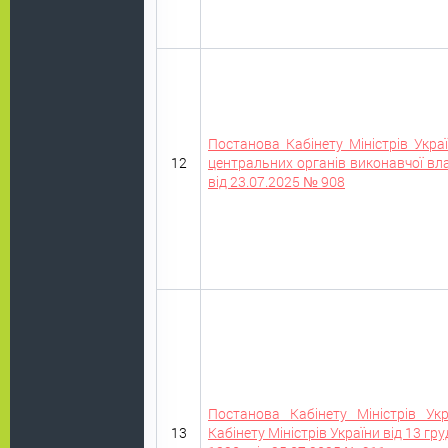
Постанова Кабінету Міністрів Украї
12
центральних органів виконавчої вл
від 23.07.2025 № 908
Постанова Кабінету Міністрів Ук
13
Кабінету Міністрів України від 13 гру