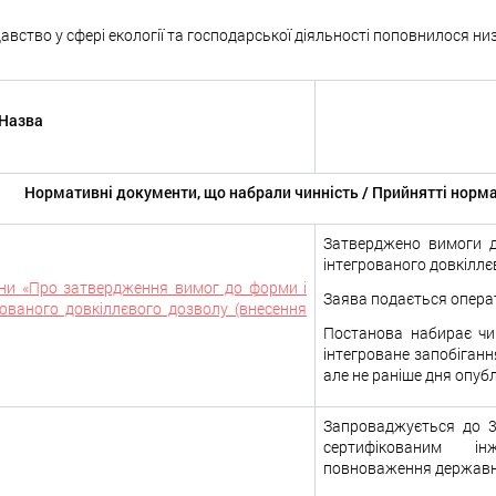
одавство у сфері екології та господарської діяльності поповнилося 
Назва
Нормативні документи, що набрали чинність / Прийнятті норм
Затверджено вимоги 
інтегрованого довкіллє
аїни «Про затвердження вимог до форми і
Заява подається опера
рованого довкіллєвого дозволу (внесення
Постанова набирає чи
інтегроване запобіган
але не раніше дня опуб
Запроваджується до 31
сертифікованим інж
повноваження державни