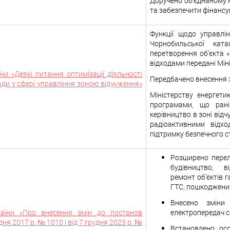
Доручено об’єднаному м
та забезпечити фінансу
Функції щодо управлін
Чорнобильської кат
перетворення об’єкта 
відходами передані Мін
ни «Деякі питання оптимізації діяльності
Передбачено внесення з
ади у сфері управління зоною відчуження»
Міністерству енергет
програмами, що ран
керівництво в зоні від
радіоактивними відх
підтримку безпечного ст
Розширено перелі
будівництво, в
ремонт об'єктів 
ГТС, пошкоджених
Внесено зміни
раїни «Про внесення змін до постанов
електропередач с
дня 2017 р. № 1010 і від 7 грудня 2023 р. №
Встановлено осо