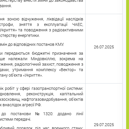
іністерству внести зміни до законодавства
вання.
ня зоною відчуження, ліквідації наслідків
астрофи, зняття з експлуатації ЧАЕС,
«Укриття» та поводження з радіоактивними
істерству енергетики.
мін до відповідних постанов КМУ.
26.07.2025
ики передаються бюджетні призначення за
іше належали Міндовкіллю, зокрема на
чуження, радіологічний захист, поводження з
одами, утримання комплексу «Вектор» та
ану об’єкта «Укриття».
к робіт у сфері газотранспортної системи:
ідновлення, реконструкція, капітальний
газосховищ, нафтогазовидобування, об'єктів
 внаслідок агресії РФ.
 до постанови №1320: додано лінії
истеми передачі.
29.07.2025
бливий порядок під час воєнного стану: