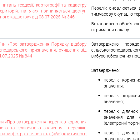
питань геодезії, картографії та кадастру
Перелік оновлюється в
ериторій, на яких припиняється доступ
тимчасову окупацію тер
ого кадастру» від 08.07.2025 № 346
Встановлено обов’язок
отримання наказу
аїни «Про затвердження Порядку відбору
Затверджено поряд
осподарського призначення, очищених від
сільськогосподарсь
4.07.2025 № 844
вибухонебезпечних пре
Затверджено:
перелік корисни
значення;
перелік корисн
значення;
перелік ділянок
значення для н
їни «Про затвердження переліків корисних
(електронні торги)
ного та критичного значення і переліків
перелік ділянок
палин) стратегічного та (або) критичного
значення для над