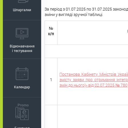
За період з 01.07.2025 по 31.07.2025 закон
Шпаргалки
зміни у вигляді зручної таблиці.
№
х/п
Відеонавчання
і тестування
Постанова Кабінету Міністрів Укр
1
змісту заяви про отримання інтег
змін до нього)» від 02.07.2025 № 780
Календар