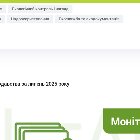
я
Екологічний контроль і нагляд
у
Надрокористування
Екослужба та екодокументація
тря
Управління відходами
Ресурсозбереження
еджменту
Оцінка впливу на довкілля (ОВД)
давства за липень 2025 року