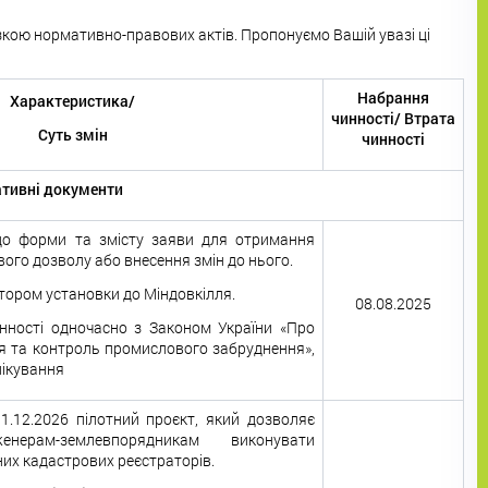
низкою нормативно-правових актів. Пропонуємо Вашій увазі ці
Набрання
Характеристика/
чинності/ Втрата
Суть змін
чинності
ативні документи
до форми та змісту заяви для отримання
вого дозволу або внесення змін до нього.
тором установки до Міндовкілля.
08.08.2025
нності одночасно з Законом України «Про
ня та контроль промислового забруднення»,
лікування
.12.2026 пілотний проєкт, який дозволяє
енерам-землевпорядникам виконувати
х кадастрових реєстраторів.