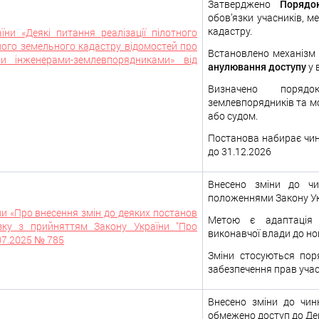
Затверджено
Порядок
обов’язки учасників, 
кадастру.
їни «Деякі питання реалізації пілотного
ого земельного кадастру відомостей про
Встановлено механізм
ми інженерами-землевпорядниками» від
анулювання доступу
у 
Визначено поря
землевпорядників та м
або судом.
Постанова набирає чинн
до 31.12.2026
Внесено зміни до ч
положеннями Закону Ук
ни «Про внесення змін до деяких постанов
Метою є адаптація 
язку з прийняттям Закону України "Про
виконавчої влади до но
.07.2025 № 785
Зміни стосуються пор
забезпечення прав учас
Внесено зміни до чинн
обмежено доступ до Де