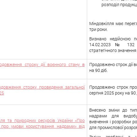
розподіл продукці
Міндовкілля має перегл
три роки.
Визнано недійсною по
14.02.2023 № 132 
стратегічного значення
одовження строку дії воєнного стану в
Продовжено строк дії во
на 90 діб.
одовження строку проведення загальної
Продовжено строк прове
25
серпня 2025 року на 90 
Внесено зміни до тип
надрами для видобу
лля та природних ресурсів України «Про
вивчення і розробки р
 про умови користування надрами» від
для промислової розроб
Зміни зроблені з 