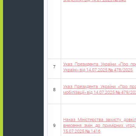
Указ Президента України «Про пр
7
Україні» від 14.07.2025 № 478/2025
Указ Президента України «Про пр
8
мобілізації» від 14.07.2025 № 479/20
Наказ Міністерства захисту довкі
9
внесення змін до примірних угод
15.07.2025 № 1416