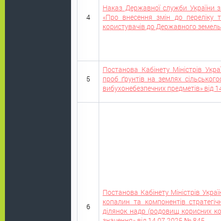
Наказ Державної служби України з 
4
«Про внесення змін до переліку т
користувачів до Державного земельн
Постанова Кабінету Міністрів Укр
5
проб ґрунтів на землях сільськог
вибухонебезпечних предметів» від 1
Постанова Кабінету Міністрів Укра
копалин та компонентів стратегіч
6
ділянок надр (родовищ корисних ко
значення» від 14.07.2025 № 845