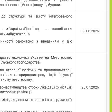
ого інвестиційного фонду відбудови.
до структури та змісту інтегрованого
оном України «Про інтегроване запобігання
08.08.2025
ого забруднення».
чинності одночасно з введенням у дію
рство економіки України на Міністерство
сільського господарства.
тво аграрної політики та продовольства і
овкілля та природних ресурсів, їхні функції
аному міністерству.
наступництва, строки ліквідації (6 місяців)
25.07.2025
диторами (2 місяці).
омісії для двох міністерств і затверджено їх