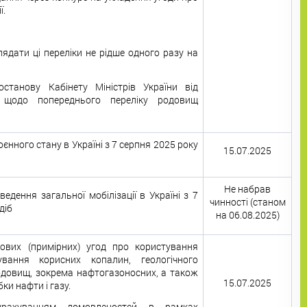
ї.
ядати ці переліки не рідше одного разу на
станову Кабінету Міністрів України від
щодо попереднього переліку родовищ
єнного стану в Україні з 7 серпня 2025 року
15.07.2025
Не набрав
дення загальної мобілізації в Україні з 7
чинності (станом
діб
на 06.08.2025)
ових (примірних) угод про користування
вання корисних копалин, геологічного
одовищ, зокрема нафтогазоносних, а також
15.07.2025
ки нафти і газу.
урахуванням домовленостей в рамках