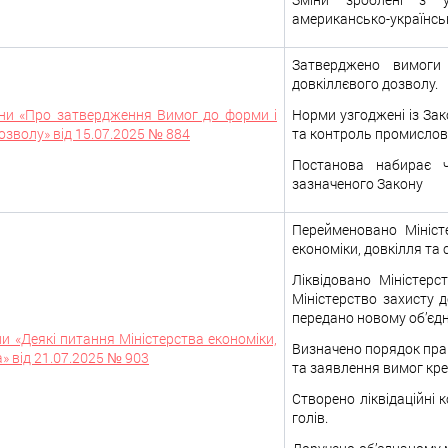
американсько-українськ
Затверджено вимоги 
довкіллєвого дозволу.
аїни «Про затвердження Вимог до форми і
Норми узгоджені із Зак
озволу» від 15.07.2025 № 884
та контроль промислов
Постанова набирає 
зазначеного Закону
Перейменовано Міністе
економіки, довкілля та 
Ліквідовано Міністерс
Міністерство захисту д
передано новому об’єдн
ни «Деякі питання Міністерства економіки,
Визначено порядок право
» від 21.07.2025 № 903
та заявлення вимог кре
Створено ліквідаційні к
голів.