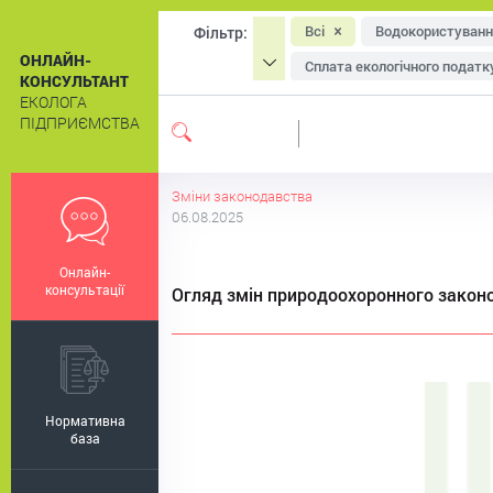
Всі
Водокористуванн
Фільтр:
ОНЛАЙН-
Сплата екологічного податк
КОНСУЛЬТАНТ
ЕКОЛОГА
Охорона атмосферного пові
ПІДПРИЄМСТВА
Система екологічного мен
Екологічне маркування
Зміни законодавства
06.08.2025
Онлайн-
консультації
Огляд змін природоохоронного законо
Нормативна
база