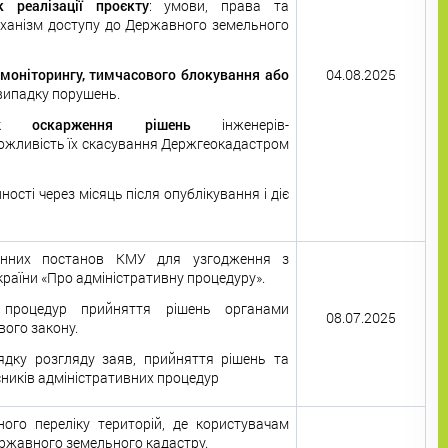
 реалізації проєкту
: умови, права та
механізм доступу до Державного земельного
моніторингу, тимчасового блокування або
04.08.2025
випадку порушень.
док
оскарження рішень
інженерів-
ожливість їх скасування Держгеокадастром
ості через місяць після опублікування і діє
инних постанов КМУ для узгодження з
раїни «Про адміністративну процедуру».
процедур прийняття рішень органами
08.07.2025
вого закону.
ядку розгляду заяв, прийняття рішень та
ників адміністративних процедур
ого переліку територій, де користувачам
ржавного земельного кадастру.