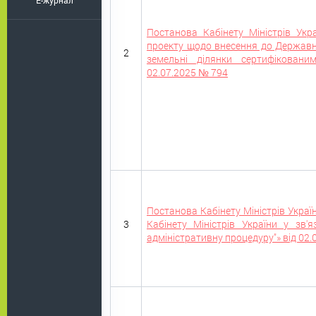
E-журнал
Постанова Кабінету Міністрів Укра
проекту щодо внесення до Державн
2
земельні ділянки сертифіковани
02.07.2025 № 794
Постанова Кабінету Міністрів Украї
3
Кабінету Міністрів України у зв'
адміністративну процедуру"» від 02