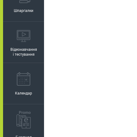
Шпаргалки
Відеонавчання
і тестування
Календар