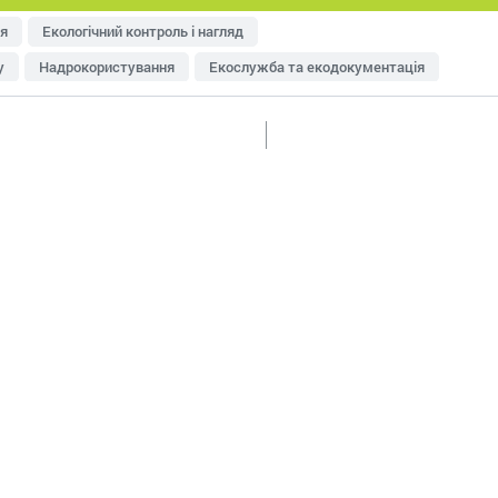
я
Екологічний контроль і нагляд
у
Надрокористування
Екослужба та екодокументація
тря
Управління відходами
Ресурсозбереження
еджменту
Оцінка впливу на довкілля (ОВД)