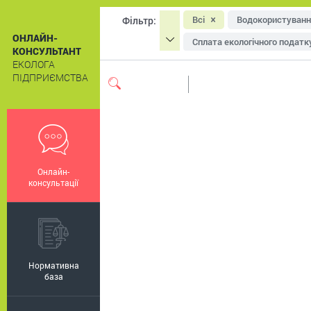
Всі
Водокористуванн
Фільтр:
ОНЛАЙН-
Сплата екологічного податк
КОНСУЛЬТАНТ
ЕКОЛОГА
Охорона атмосферного пові
ПІДПРИЄМСТВА
Система екологічного мен
Екологічне маркування
Онлайн-
консультації
Нормативна
база