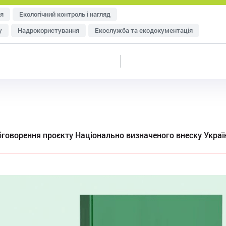
я
Екологічний контроль і нагляд
у
Надрокористування
Екослужба та екодокументація
тря
Управління відходами
Ресурсозбереження
еджменту
Оцінка впливу на довкілля (ОВД)
говорення проєкту Національно визначеного внеску Украї