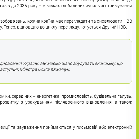
 газів до 2035 року – в межах глобальних зусиль зі стримування
х зобов’язань, кожна країна має переглядати та оновлювати НВВ
. Тепер, відповідно до циклу перегляду, готується Другий НВВ.
ідновлення України. Ми маємо шанс збудувати економіку, що
заступник Міністра Ольга Юхимчук.
іки, серед них – енергетика, промисловість, будівельна галузь,
о розвитку з урахуванням післявоєнного відновлення, а також
озиції та зауваження приймаються у письмовій або електронній