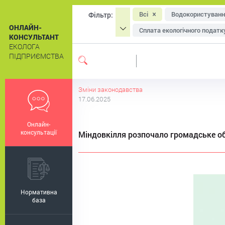
Всі
Водокористуванн
Фільтр:
ОНЛАЙН-
Сплата екологічного податк
КОНСУЛЬТАНТ
ЕКОЛОГА
Охорона атмосферного пові
ПІДПРИЄМСТВА
Система екологічного мен
Екологічне маркування
Зміни законодавства
17.06.2025
Онлайн-
консультації
Міндовкілля розпочало громадське об
Нормативна
база