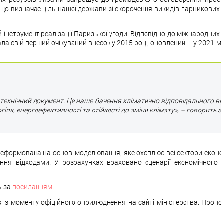
 що визначає ціль нашої держави зі скорочення викидів парникових
інструмент реалізації Паризької угоди. Відповідно до міжнародни
ла свій перший очікуваний внесок у 2015 році, оновлений – у 2021-му
 технічний документ. Це наше бачення кліматично відповідального в
гіях, енергоефективності та стійкості до зміни клімату»,
– говорить 
сформована на основі моделювання, яке охоплює всі сектори економ
ління відходами. У розрахунках враховано сценарії економічног
ь за
посиланням
.
 із моменту офіційного оприлюднення на сайті міністерства. Проп