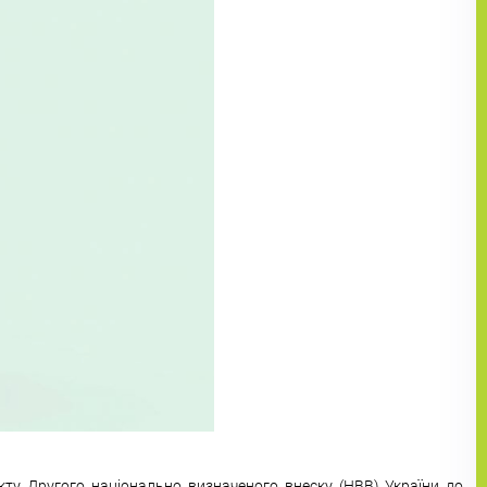
кту Другого національно визначеного внеску (НВВ) України до