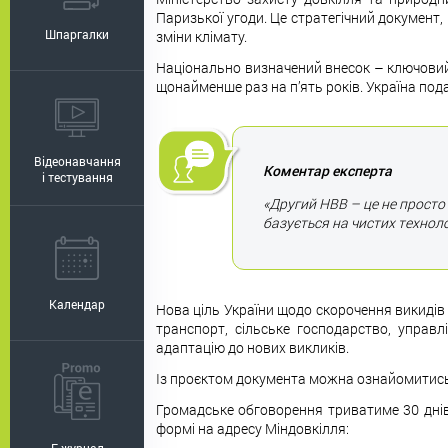
Паризької угоди. Це стратегічний документ,
Шпаргалки
зміни клімату.
Національно визначений внесок – ключовий 
щонайменше раз на п’ять років. Україна пода
Відеонавчання
Коментар експерта
і тестування
«Другий НВВ – це не просто
базується на чистих техноло
Календар
Нова ціль України щодо скорочення викидів 
транспорт, сільське господарство, управ
адаптацію до нових викликів.
Із проєктом документа можна ознайомитис
Громадське обговорення триватиме 30 днів
формі на адресу Міндовкілля: