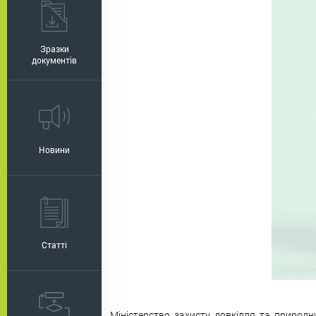
Зразки
документів
Новини
Статті
Міністерство захисту довкілля та природн