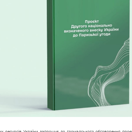
их ресурсів України запрошує до громадського обговорення проє