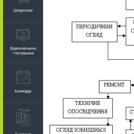
Шпаргалки
Відеонавчання
і тестування
Календар