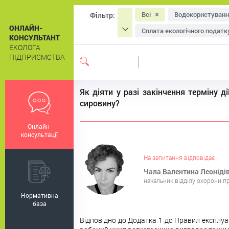
Всі
Водокористуванн
Фільтр:
ОНЛАЙН-
Сплата екологічного податк
КОНСУЛЬТАНТ
ЕКОЛОГА
Охорона атмосферного пові
ПІДПРИЄМСТВА
Система екологічного мен
Екологічне маркування
Як діяти у разі закінчення терміну 
сировину?
Онлайн-
консультації
На запитання відповідає
Чала Валентина Леоніді
начальник відділу охорони пр
Нормативна
база
Відповідно до Додатка 1 до Правил експлуа