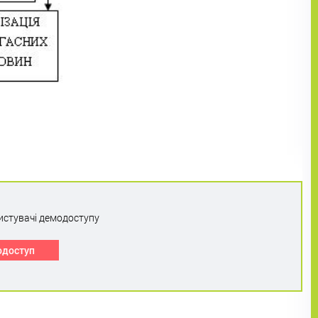
истувачі демодоступу
одоступ