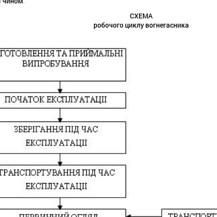
м чином
:
СХЕМА
робочого циклу вогнегасника