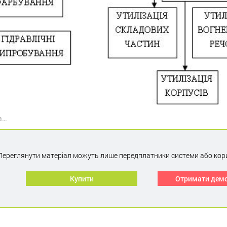
а…
Переглянути матеріал можуть лише передплатники системи або кор
Купити
Отримати дем