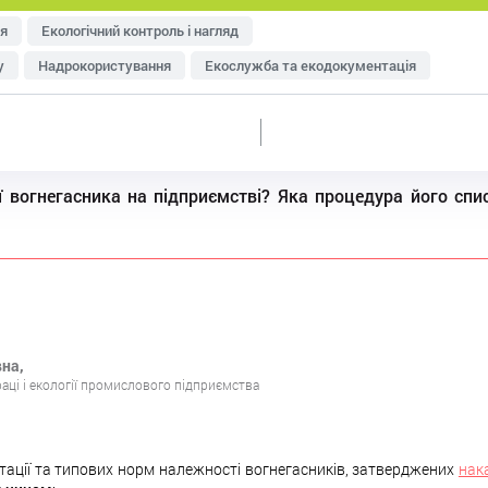
я
Екологічний контроль і нагляд
у
Надрокористування
Екослужба та екодокументація
тря
Управління відходами
Ресурсозбереження
еджменту
Оцінка впливу на довкілля (ОВД)
дії вогнегасника на підприємстві? Яка процедура його сп
вна,
аці і екології промислового підприємства
тації та типових норм належності вогнегасників, затверджених
нак