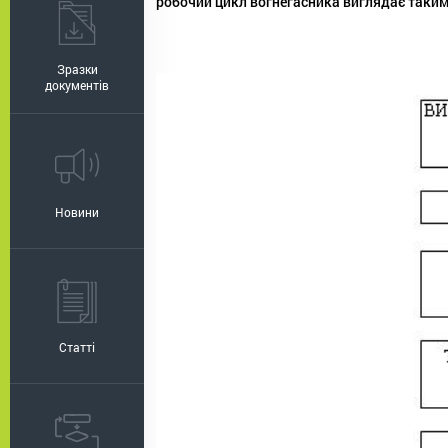
робочий цикл вогнегасника виглядає таки
Зразки
документів
Новини
Статті