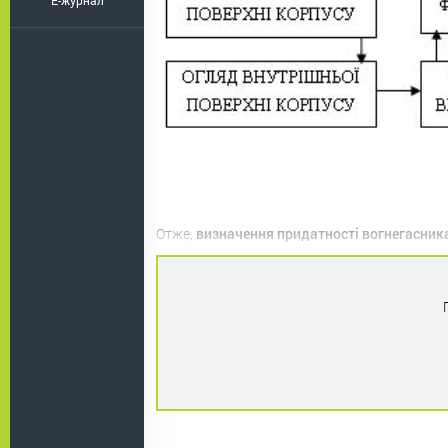
E-журнал
Отже,
визначення придатності вогнегасник