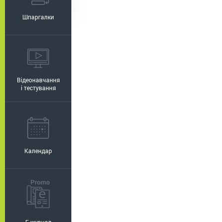
Шпаргалки
Відеонавчання
і тестування
Календар