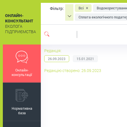
Всі
Водокористуванн
Фільтр:
ОНЛАЙН-
Сплата екологічного податк
КОНСУЛЬТАНТ
ЕКОЛОГА
Охорона атмосферного пові
ПІДПРИЄМСТВА
Система екологічного мен
Екологічне маркування
Редакція:
26.09.2023
15.01.2021
Онлайн-
Редакцію створено: 26.09.2023
консультації
Нормативна
база