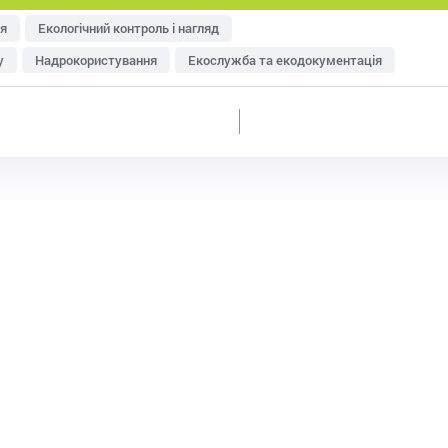
я
Екологічний контроль і нагляд
у
Надрокористування
Екослужба та екодокументація
тря
Управління відходами
Ресурсозбереження
еджменту
Оцінка впливу на довкілля (ОВД)