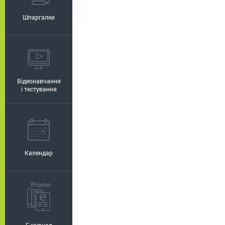
Шпаргалки
Відеонавчання
і тестування
Календар