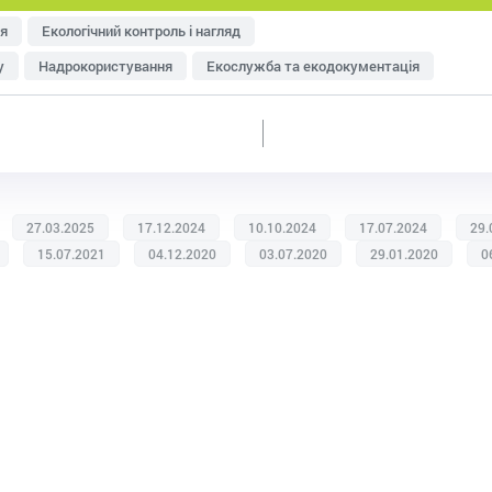
я
Екологічний контроль і нагляд
у
Надрокористування
Екослужба та екодокументація
тря
Управління відходами
Ресурсозбереження
еджменту
Оцінка впливу на довкілля (ОВД)
27.03.2025
17.12.2024
10.10.2024
17.07.2024
29.
15.07.2021
04.12.2020
03.07.2020
29.01.2020
0