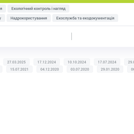
я
Екологічний контроль і нагляд
у
Надрокористування
Екослужба та екодокументація
тря
Управління відходами
Ресурсозбереження
еджменту
Оцінка впливу на довкілля (ОВД)
27.03.2025
17.12.2024
10.10.2024
17.07.2024
29.
15.07.2021
04.12.2020
03.07.2020
29.01.2020
0