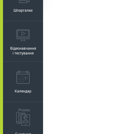
Шпаргалки
Відеонавчання
і тестування
Календар