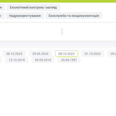
я
Екологічний контроль і нагляд
у
Надрокористування
Екослужба та екодокументація
тря
Управління відходами
Ресурсозбереження
еджменту
Оцінка впливу на довкілля (ОВД)
08.10.2024
29.06.2024
08.10.2023
01.10.2023
09.
12.10.2018
06.09.2018
25.06.1991