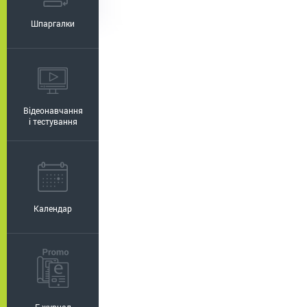
Шпаргалки
Відеонавчання
і тестування
Календар