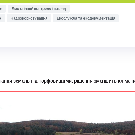
я
Екологічний контроль і нагляд
у
Надрокористування
Екослужба та екодокументація
тря
Управління відходами
Ресурсозбереження
еджменту
Оцінка впливу на довкілля (ОВД)
тання земель під торфовищами: рішення зменшить клімати