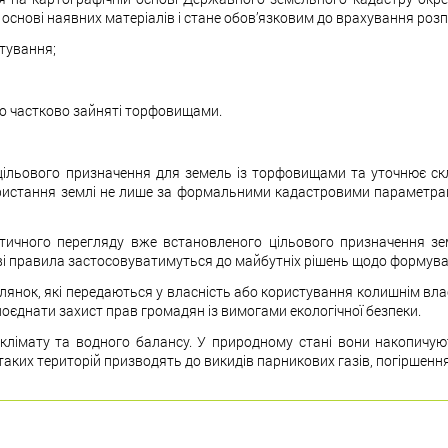
основі наявних матеріалів і стане обов’язковим до врахування роз
стування;
бо частково зайняті торфовищами.
льового призначення для земель із торфовищами та уточнює склад
стання землі не лише за формальними кадастровими параметрами, а
ичного перегляду вже встановленого цільового призначення зем
 правила застосовуватимуться до майбутніх рішень щодо формуванн
янок, які передаються у власність або користування колишнім вла
у поєднати захист прав громадян із вимогами екологічної безпеки.
лімату та водного балансу. У природному стані вони накопичую
таких територій призводять до викидів парникових газів, погіршенн