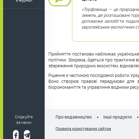
E-журнал
«Торфовища – це природний
земель, де розташовані торф
допоможе запобігти подаль
європейських екологічних с
Прийняття постанови наближає українське 
політики. Зокрема, йдеться про практичне
збереження природних екосистем, відновлен
Рішення є частиною послідовної роботи Уряд
Воно створює правові передумови для з
біорізноманіття та управління водними рес
Слідкуйте
Про видавництво
Інші продукти
за нами:
Правила користування сайтом