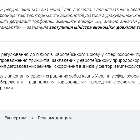
 ресурс, який має значення і для довкілля, і для кліматичної бе
овища: такі території мають використовуватися з урахуванням їхньо
шій деградації торфовищ, зменшити викиди CO₂, значно знизити р
тандартів», – зазначила
заступниця міністра економіки, довкілля т
регулювання до підходів Європейського Союзу у сфері охорони пр
 впровадження принципів, закладених у європейському природоохор
ня деградованих земель і скорочення викидів у секторі землекорис
у з виконання євроінтеграційних зобов’язань України у сфері охоро
береження і відновлення торфовищ як природних екосистем, в
урсами.
Експертам
Рекламодавцям