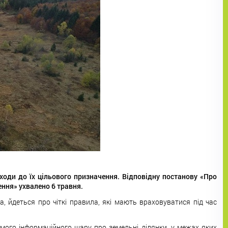
ходи до їх цільового призначення. Відповідну постанову «Про
ння» ухвалено 6 травня.
 йдеться про чіткі правила, які мають враховуватися під час
.
мого інформаційного шару про земельні ділянки, у межах яких