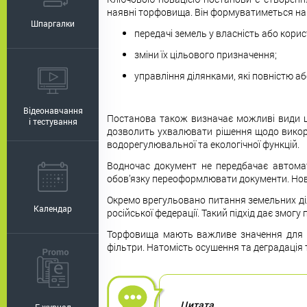
наявні торфовища. Він формуватиметься на 
Шпаргалки
передачі земель у власність або кори
зміни їх цільового призначення;
управління ділянками, які повністю а
Відеонавчання
Постанова також визначає можливі види ці
і тестування
дозволить ухвалювати рішення щодо викори
водорегулювальної та екологічної функцій.
Водночас документ не передбачає автомат
обов’язку переоформлювати документи. Нові
Окремо врегульовано питання земельних діл
Календар
російської федерації. Такий підхід дає змог
Торфовища мають важливе значення для к
фільтри. Натомість осушення та деградація 
Цитата