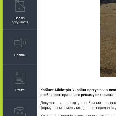
Зразки
документів
Новини
Кабінет Міністрів України врегулював ос
Статті
особливості правового режиму використанн
Документ запроваджує особливий правовий
формування земельних ділянок, передачі їх 
Ключовою новацією постанови є створення