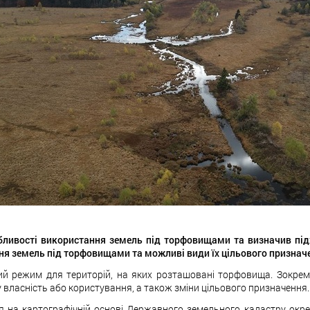
обливості використання земель під торфовищами та визначив під
я земель під торфовищами та можливі види їх цільового призначе
 режим для територій, на яких розташовані торфовища. Зокрема,
у власність або користування, а також зміни цільового призначення
 на картографічній основі Державного земельного кадастру окре