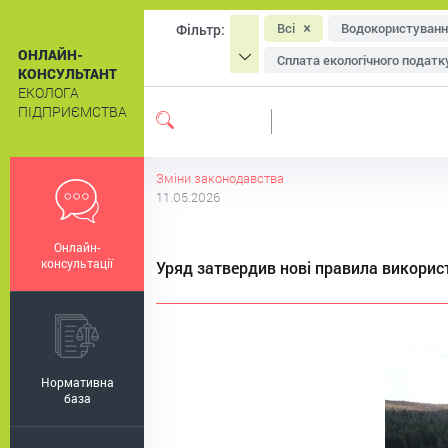
Всі
Водокористуванн
Фільтр:
ОНЛАЙН-
Сплата екологічного податк
КОНСУЛЬТАНТ
ЕКОЛОГА
Охорона атмосферного пові
ПІДПРИЄМСТВА
Система екологічного мен
Екологічне маркування
Зміни законодавства
11.05.2026
Онлайн-
консультації
Уряд затвердив нові правила викорис
Нормативна
база