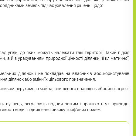
порядниками земель під час ухвалення рішень щодо:
 угідь, до яких можуть належати такі території. Такий підхід
 й з урахуванням природної цінності ділянки, її кліматичної,
ельних ділянок і не покладає на власників або користувачів
я ділянок або зміни їх цільового призначення.
сникам нерухомого майна, знищеного внаслідок збройної агресії
ть вуглець, регулюють водний режим і працюють як природні
я якості води і підвищення ризику торф'яних пожеж.