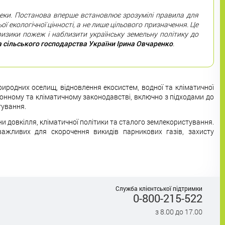
зпеки. Постанова вперше встановлює зрозумілі правила для
ї екологічної цінності, а не лише цільового призначення. Це
изики пожеж і наблизити українську земельну політику до
а сільського господарства України Ірина Овчаренко
.
иродних оселищ, відновлення екосистем, водної та кліматичної
онному та кліматичному законодавстві, включно з підходами до
тування.
ни довкілля, кліматичної політики та сталого землекористування.
ажливих для скорочення викидів парникових газів, захисту
Служба клієнтської підтримки
0-800-215-522
з 8.00 до 17.00