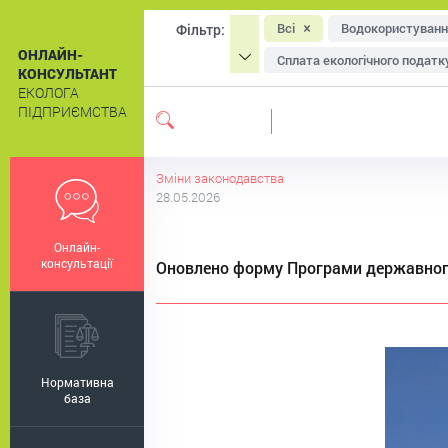
Всі
Водокористуванн
Фільтр:
ОНЛАЙН-
Сплата екологічного податк
КОНСУЛЬТАНТ
ЕКОЛОГА
Охорона атмосферного пові
ПІДПРИЄМСТВА
Система екологічного мен
Екологічне маркування
Зміни законодавства
28.05.2026
Онлайн-
консультації
Оновлено форму Програми державного
Нормативна
база