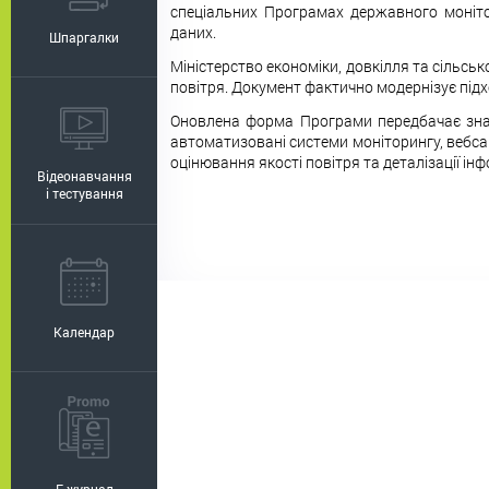
спеціальних Програмах державного моніто
даних.
Шпаргалки
Міністерство економіки, довкілля та сільс
повітря. Документ фактично модернізує під
Оновлена форма Програми передбачає знач
автоматизовані системи моніторингу, вебса
оцінювання якості повітря та деталізації ін
Відеонавчання
і тестування
Календар