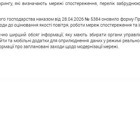
рингу, які визначають мережі спостереження, перелік забрудню
ького господарства наказом від 28.04.2026 № 5384 оновило форму 
ходи до оцінювання якості повітря, роботи мереж спостереження та
но ширший обсяг інформації, яку мають збирати органи управлін
йти та мобільні додатки для оприлюднення даних у режимі реально
формації про заплановані заходи щодо модернізації мережі.