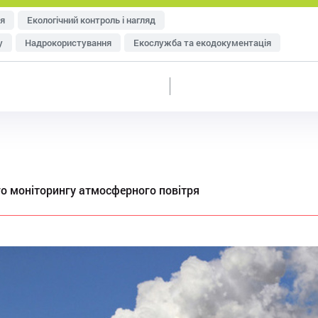
я
Екологічний контроль і нагляд
у
Надрокористування
Екослужба та екодокументація
тря
Управління відходами
Ресурсозбереження
еджменту
Оцінка впливу на довкілля (ОВД)
 моніторингу атмосферного повітря