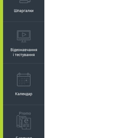
Шпаргалки
Відеонавчання
і тестування
Календар