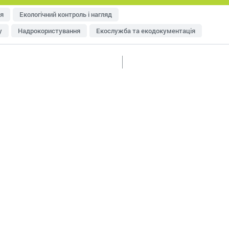
я
Екологічний контроль і нагляд
у
Надрокористування
Екослужба та екодокументація
тря
Управління відходами
Ресурсозбереження
еджменту
Оцінка впливу на довкілля (ОВД)