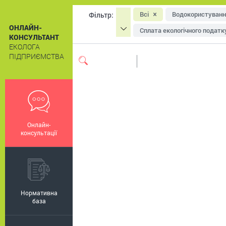
Всі
Водокористуванн
Фільтр:
ОНЛАЙН-
Сплата екологічного податк
КОНСУЛЬТАНТ
ЕКОЛОГА
Охорона атмосферного пові
ПІДПРИЄМСТВА
Система екологічного мен
Екологічне маркування
Онлайн-
консультації
Нормативна
база