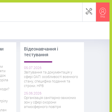
ни
Відеонавчання і
тестування
им
05.07.2026
іяти
Звітування та документація у
ідок
сфері ОАП: особливості воєнного
оріла
стану, специфіка подання та
строки. НРВ
дходи?
25.06.2026
Організація санітарно-захисних
трілу
зон у сфері охорони
атмосферного повітря
план