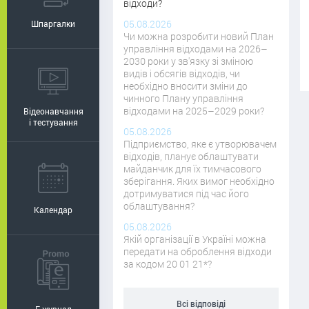
відходи?
05.08.2026
Шпаргалки
Чи можна розробити новий План
управління відходами на 2026–
2030 роки у зв'язку зі зміною
видів і обсягів відходів, чи
необхідно вносити зміни до
чинного Плану управління
відходами на 2025–2029 роки?
Відеонавчання
і тестування
05.08.2026
Підприємство, яке є утворювачем
відходів, планує облаштувати
майданчик для їх тимчасового
зберігання. Яких вимог необхідно
дотримуватися під час його
облаштування?
Календар
05.08.2026
Якій організації в Україні можна
передати на оброблення відходи
за кодом 20 01 21*?
Всі відповіді