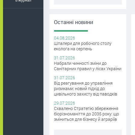
E-журнал
Останні новини
04.08.2026
Шпалери для робочого столу
еколога на серпень
31.07.2026
Набрали чинності зміни до
Санітарних правил у лісах України
31.07.2026
Від реагування до управління
ризиками: новий підхід до
цивільного захисту від паводків
29.07.2026
Схвалено Стратегію збереження
біорізноманіття до 2035 року: що
зміниться для бізнесу й аграріїв