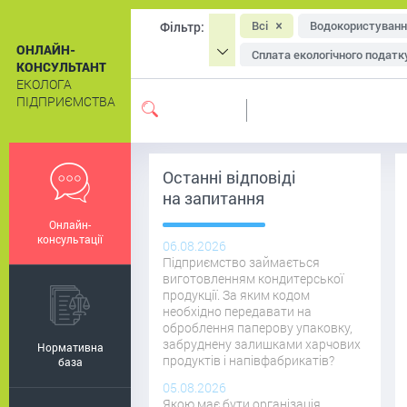
Всі
Водокористуванн
Фільтр:
ОНЛАЙН-
Сплата екологічного податк
КОНСУЛЬТАНТ
ЕКОЛОГА
Охорона атмосферного пові
ПІДПРИЄМСТВА
Система екологічного мен
Екологічне маркування
Останні відповіді
на запитання
Онлайн-
консультації
06.08.2026
Підприємство займається
виготовленням кондитерської
продукції. За яким кодом
необхідно передавати на
оброблення паперову упаковку,
забруднену залишками харчових
Нормативна
продуктів і напівфабрикатів?
база
05.08.2026
Якою має бути організація