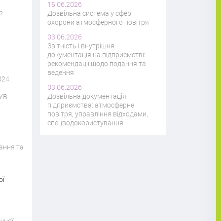
15.06.2026
Дозвільна система у сфері
?
охорони атмосферного повітря
03.06.2026
Звітність і внутрішня
документація на підприємстві:
рекомендації щодо подання та
ведення
024.
03.06.2026
Дозвільна документація
 УВ
підприємства: атмосферне
повітря, управління відходами,
спецводокористування
ання та
ої
чної