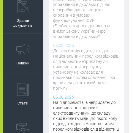
управління відходами під час
переробки давальницької
сировини в умовах
функціонування ІСУВ
Зразки
документів
(ЕкоСистеми) та відповідно до
вимог Закону України «Про
управління відходами»?
05.08.2026
До якого коду відходів згідно з
Національним переліком відходів
слід віднести непридатну до
Новини
використання пересувну
установку на колесах для
промивки систем опалення, яка
кріпиться до автомобіля як
причіп?
05.08.2026
На підприємстві є непридатні до
Статті
використання насоси з
електродвигунами, до складу
яких входить мідь. До якого коду
відходів згідно з Національним
переліком відходів слід віднести ці