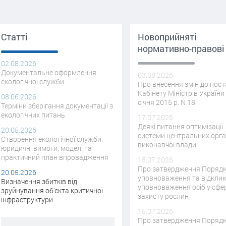
Статті
Новоприйняті
нормативно-правові
02.08.2026
Документальне оформлення
03.08.2026
екологічної служби
Про внесення змін до пос
Кабінету Міністрів України 
08.06.2026
січня 2015 р. N 18
Терміни зберігання документації з
екологічних питань
17.07.2026
Деякі питання оптимізації
20.05.2026
системи центральних орга
Створення екологічної служби:
виконавчої влади
юридичні вимоги, моделі та
практичний план впровадження
15.07.2026
Про затвердження Поряд
20.05.2026
уповноваження та відкли
Визначення збитків від
уповноваження осіб у сфер
зруйнування об'єкта критичної
захисту рослин
інфраструктури
15.07.2026
Про затвердження Поряд