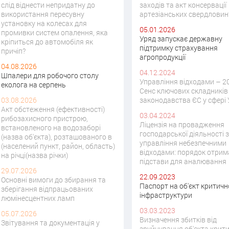
слід віднести непридатну до
заходів та акт консервації
використання пересувну
артезіанських свердловин
установку на колесах для
05.01.2026
промивки систем опалення, яка
Уряд запускає державну
кріпиться до автомобіля як
підтримку страхування
причіп?
агропродукції
04.08.2026
04.12.2024
Шпалери для робочого столу
Управління відходами – 2
еколога на серпень
Сенс ключових складників
03.08.2026
законодавства ЄС у сфері
Акт обстеження (ефективності)
03.04.2024
рибозахисного пристрою,
Ліцензія на провадження
встановленого на водозаборі
господарської діяльності з
(назва об'єкта), розташованого в
управління небезпечними
(населений пункт, район, область)
відходами: порядок отрим
на річці(назва річки)
підстави для аналювання
29.07.2026
22.09.2023
Основні вимоги до збирання та
Паспорт на об'єкт критичн
зберігання відпрацьованих
інфраструктури
люмінесцентних ламп
03.03.2023
05.07.2026
Визначення збитків від
Звітування та документація у
зруйнування об'єкта крити