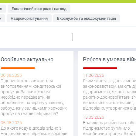
я
Екологічний контроль і нагляд
у
Надрокористування
Екослужба та екодокументація
тря
Управління відходами
Ресурсозбереження
еджменту
Оцінка впливу на довкілля (ОВД)
Особливо актуально
Робота в умовах вій
06.08.2026
11.06.2026
Підприємство займається
Яким чином, згідно з чинн
виготовленням кондитерської
законодавством, мають д
продукції. За яким кодом
підприємства, якщо внасл
необхідно передавати на
ракетно-дронової атаки зг
оброблення паперову упаковку,
велика кількість товарів і,
забруднену залишками харчових
відповідно, утворилися ві
продуктів і напівфабрикатів?
13.03.2026
05.08.2026
Внаслідок російського обс
До якого коду відходів згідно з
підприємство зупинило
Національним переліком відходів
виробничий процес. Який 