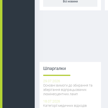
Всі новини
Шпаргалки
29.07.2026
Основні вимоги до збирання та
зберігання відпрацьованих
люмінесцентних ламп
18.07.2026
Категорії медичних відходів