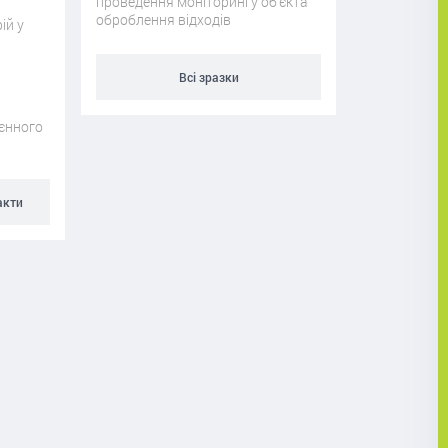
проведення моніторингу об’єкта
оброблення відходів
ій у
Всі зразки
оєнного
акти