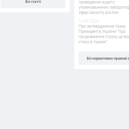
Всі статті
проведення аудиту
уповноважених лаборатор
сфері захисту рослин
14.07.2026
Про затвердження Указу
Президента України "Про
продовження строку дії в
стану в Україні"
Всі нормативно-правові 