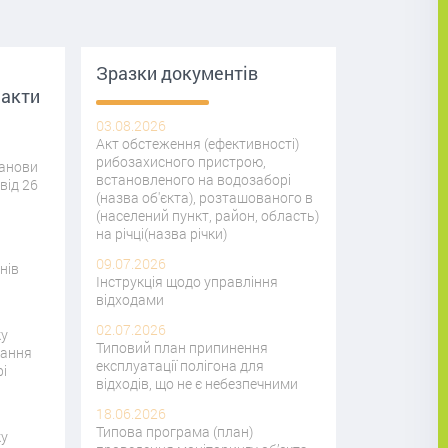
Зразки документів
 акти
03.08.2026
Акт обстеження (ефективності)
рибозахисного пристрою,
танови
встановленого на водозаборі
від 26
(назва об'єкта), розташованого в
(населений пункт, район, область)
на річці(назва річки)
09.07.2026
нів
Інструкція щодо управління
відходами
02.07.2026
ку
Типовий план припинення
кання
експлуатації полігона для
і
відходів, що не є небезпечними
18.06.2026
Типова програма (план)
ку