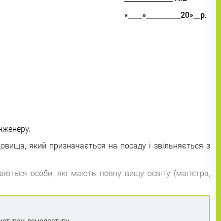
«____»__________20»__р.
нженеру.
овища, який призначається на посаду і звільняється з
ються особи, які мають повну вищу освіту (магістра,
истувачі демодоступу