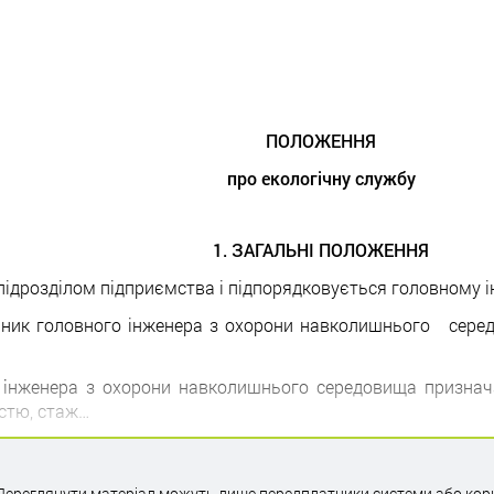
ПОЛОЖЕННЯ
про екологічну службу
1. ЗАГАЛЬНІ ПОЛОЖЕННЯ
 підрозділом підприємства і підпорядковується головному і
пник головного інженера з охорони навколишнього серед
о інженера з охорони навколишнього середовища признача
істю, стаж…
Переглянути матеріал можуть лише передплатники системи або кор