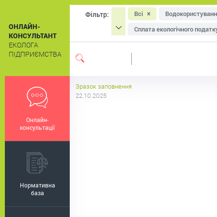
Всі
Водокористуванн
Фільтр:
ОНЛАЙН-
Сплата екологічного податк
КОНСУЛЬТАНТ
ЕКОЛОГА
Охорона атмосферного пові
ПІДПРИЄМСТВА
Система екологічного мен
Екологічне маркування
Зразок заповнення
22.10.2025
Онлайн-
консультації
Нормативна
база