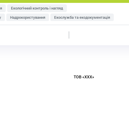
я
Екологічний контроль і нагляд
у
Надрокористування
Екослужба та екодокументація
тря
Управління відходами
Ресурсозбереження
еджменту
Оцінка впливу на довкілля (ОВД)
ТОВ «ХХХ»