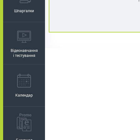
Шпаргалки
Відеонавчання
і тестування
Календар