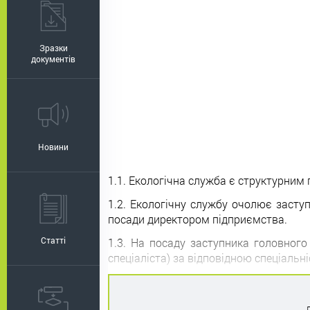
Зразки
документів
Новини
1.1. Екологічна служба є структурним
1.2. Екологічну службу очолює засту
посади директором підприємства.
Статті
1.3. На посаду заступника головног
спеціаліста) за відповідною спеціальн