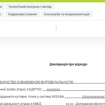
я
Екологічний контроль і нагляд
у
Надрокористування
Екослужба та екодокументація
тря
Управління відходами
Ресурсозбереження
еджменту
Оцінка впливу на довкілля (ОВД)
Декларація про відходи
ВАРИСТВО З ОБМЕЖЕНОЮ ВІДПОВІДАЛЬНІСТЮ
______________________
ної особи згідно з ЄДРПОУ ___
хххххххх
________________________________
ординати кутових точок у системі WGS-84 ____________
ЦАххххххххххх
ї діяльності згідно з КВЕД _________________
хх.хх - Допоміжне обслу