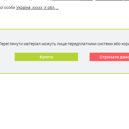
ої особи
Україна, ххххх, Х обл.,…
Переглянути матеріал можуть лише передплатники системи або кор
Купити
Отримати дем