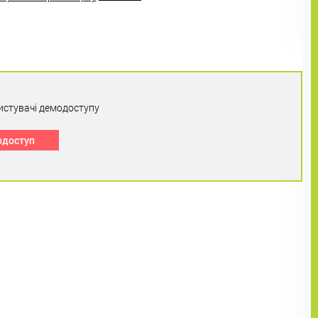
истувачі демодоступу
одоступ