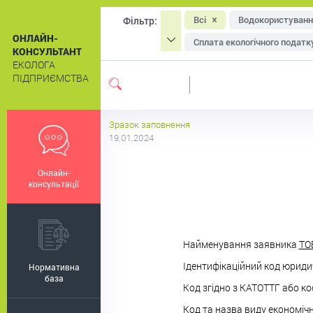
Всі
Водокористуванн
Фільтр:
ОНЛАЙН-
Сплата екологічного податк
КОНСУЛЬТАНТ
ЕКОЛОГА
Охорона атмосферного пові
ПІДПРИЄМСТВА
Система екологічного мен
Екологічне маркування
Зразок заповнення
19.01.2024
Онлайн-
консультації
Найменування заявника
ТО
Ідентифікаційний код юридич
Нормативна
база
Код згідно з КАТОТТГ або ко
Код та назва виду економічно