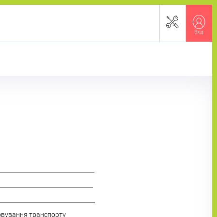
_________________________________
________________________________
_________________________________
говування транспорту
__________