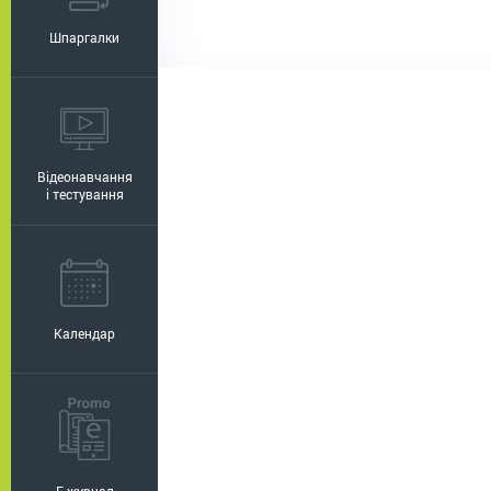
Шпаргалки
Відеонавчання
і тестування
Календар